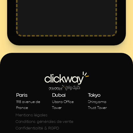
Paris
Dubai
Tokyo
198 avenue de 
Ubora Office 
Shiroyama 
France
Tower
Trust Tower
Mentions légales
Conditions générales de vente
Confidentialité & RGPD