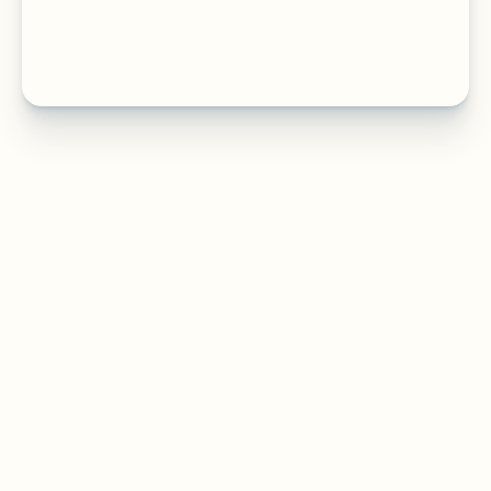
Agence que recommendable pour mon 
audience, le résultat obtenu est plus que 
professionnel et l'écoute et la 
compréhension de Ouassim a été plus 
qu'appréciable lors de la collab' !
Hugo Bentz
CEO de 