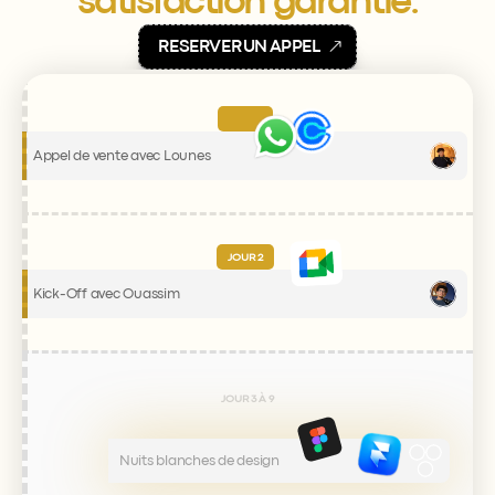
satisfaction garantie.
R
E
S
E
R
V
E
R
U
N
A
P
P
E
L
Appel de vente avec Lounes
JOUR 2
Kick-Off avec Ouassim
JOUR 3 À 9
Nuits blanches de design