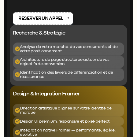
Une
offre
conçue
pour
convertir.
Pas
pour
impressionner.
R
E
S
E
R
V
E
R
U
N
A
P
P
E
L
Recherche & Stratégie
Chaque
décision
design
repose
sur
une
intention.
Analyse de votre marché, de vos concurrents et de 
votre positionnement
Architecture de page structurée autour de vos 
objectifs de conversion
Identification des leviers de différenciation et de 
réassurance
Design & Intégration Framer
Un
design
sur-mesure.
Aucun
template.
Direction artistique alignée sur votre identité de 
marque
Design UI premium, responsive et pixel-perfect
Intégration native Framer — performante, légère, 
évolutive