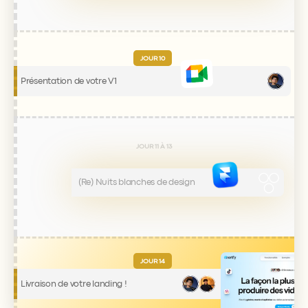
JOUR 10
Présentation de votre V1
JOUR 11 À 13
(Re) Nuits blanches de design
JOUR 14
Livraison de votre landing !