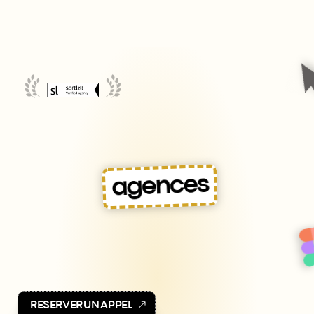
crée les 
ding page de
agences
référées
Clickway,
l'agence
digitale
spécialisée
en
landing
pages
et
sites
web
qui
ont
un
seul
but
:
vendre.
R
E
S
E
R
V
E
R
U
N
A
P
P
E
L