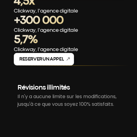
4,5x
Clickway, l'agence digitale
+300 000
Clickway, l'agence digitale
5,7%
Clickway, l'agence digitale
R
E
S
E
R
V
E
R
U
N
A
P
P
E
L
Révisions illimités
Il n'y a aucune limite sur les modifications, 
jusqu'à ce que vous soyez 100% satisfaits.