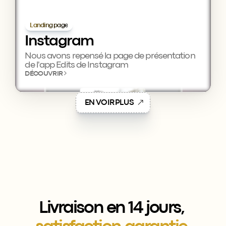
Landing page
Instagram
Nous avons repensé la page de présentation 
de l'app Edits de Instagram
DÉCOUVRIR
E
N
V
O
I
R
P
L
U
S
Livraison en 14 jours, 