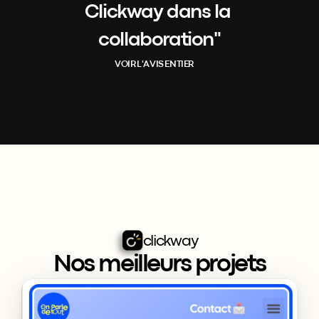
Clickway dans la 
collaboration"
V
O
I
R
L
'
A
V
I
S
E
N
T
I
E
R
clickway
Nos meilleurs projets