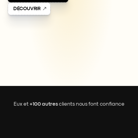
D
É
C
O
U
V
R
I
R
Eux et 
+100 autres
 clients nous font confiance