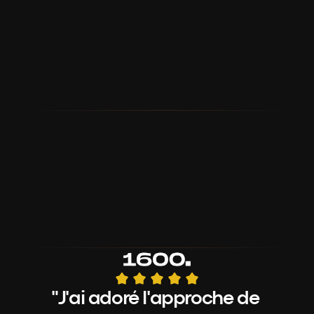
Livraison en 14 jours 
Des créations uniques, réalisées pour vous 
et prêtes en quelques jours seulement 
(1ère version, estimation pour page de 
vente).
1 seul interlocuteur
Un process direct pour livrer rapidement 
une page qui génère des résultats 
concrets.
"J'ai adoré l'approche de 