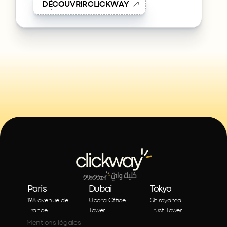
D
É
C
O
U
V
R
I
R
C
L
I
C
K
W
A
Y
Paris
Dubai
Tokyo
198 avenue de 
Ubora Office 
Shiroyama 
France
Tower
Trust Tower
Mentions légales