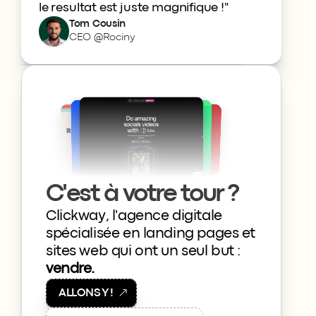
le resultat est juste magnifique !"
Tom Cousin
CEO @Rociny
C'est à votre tour ?
Clickway, l'agence digitale 
spécialisée en landing pages et 
sites web qui ont un seul but : 
vendre.
A
L
L
O
N
S
Y
!